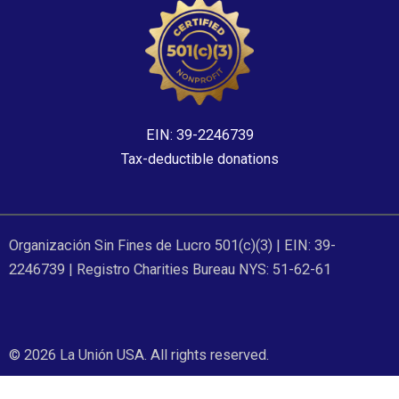
b
i
u
o
t
b
o
t
e
k
e
r
EIN: 39-2246739
Tax-deductible donations
Organización Sin Fines de Lucro 501(c)(3) | EIN: 39-
2246739 | Registro Charities Bureau NYS: 51-62-61
© 2026 La Unión USA. All rights reserved.