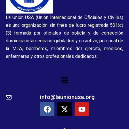
La Unión USA (Unión Internacional de Oficiales y Civiles)
es una organización sin fines de lucro registrada 501(c)
(3) formada por oficiales de policía y de corrección
dominicano-americanos jubilados y en activo, personal de
la MTA, bomberos, miembros del ejército, médicos,
enfermeras y otros profesionales dedicados
Menu
info@launionusa.org
F
X
Y
a
-
o
c
t
u
e
w
t