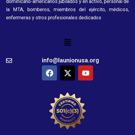
dominicano-americanos jubilados y en activo, personal de
la MTA, bomberos, miembros del ejército, médicos,
enfermeras y otros profesionales dedicados
Menu
info@launionusa.org
F
X
Y
a
-
o
c
t
u
e
w
t
b
i
u
o
t
b
o
t
e
k
e
r